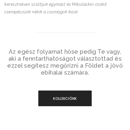
keresztnéven szólítjuk egymást és Mikuláskor csokit
csempészünk nekik a csomagok közé.
Az egész folyamat hőse pedig Te vagy,
aki a fenntarthatóságot választottad és
ezzel segítesz megőrizni a Földet a jövő
ebihalai számára.
KOLLEKCIÓNK