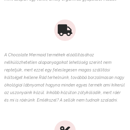
A Chocolate Mermaid termékek előállításához
nélkülözhetetlen alapanyagokat lehetőség szerint nem
reptetjük, mert ezzel egy feleslegesen magas szállítási
költséget kellene Rád terhelnünk, továbbá borzalmasan nagy
ökológiai lábnyomot hagyna minden egyes termék ami kikerül
az uszonyaink közül. Inkább közúton zötykölődik, mert ráér
és mi is ráérünk. Emlékszel? A sellők nem tudnak szaladni.