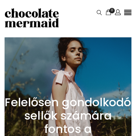
0
Felelősen gondolkodó
sellők számára
fontos a