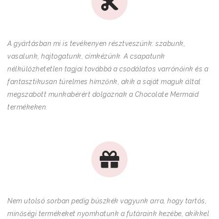
A gyártásban mi is tevékenyen résztveszünk: szabunk,
vasalunk, hajtogatunk, címkézünk. A csapatunk
nélkülözhetetlen tagjai továbbá a csodálatos varrónőink és a
fantasztikusan türelmes hímzőnk, akik a saját maguk által
megszabott munkabérért dolgoznak a Chocolate Mermaid
termékeken.
Nem utolsó sorban pedig büszkék vagyunk arra, hogy tartós,
minőségi termékeket nyomhatunk a futáraink kezébe, akikkel