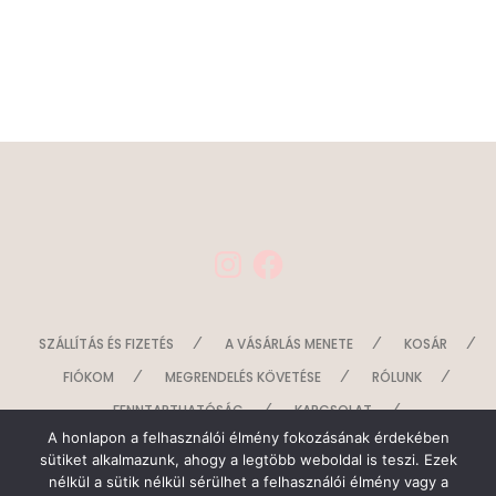
I
F
n
a
s
c
t
e
a
b
g
o
SZÁLLÍTÁS ÉS FIZETÉS
A VÁSÁRLÁS MENETE
KOSÁR
r
o
a
k
FIÓKOM
MEGRENDELÉS KÖVETÉSE
RÓLUNK
m
FENNTARTHATÓSÁG
KAPCSOLAT
A honlapon a felhasználói élmény fokozásának érdekében
SZERZŐDÉSI FELTÉTELEK
ADATKEZELÉS
sütiket alkalmazunk, ahogy a legtöbb weboldal is teszi. Ezek
nélkül a sütik nélkül sérülhet a felhasználói élmény vagy a