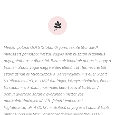
Minden pólónk GOTS (Global Organic Textile Standard)
minősített pamutból készül, vagyis nem pusztán organikus
anyagokat használunk fel. Biztosak lehetünk abban is, hogy a
textilek alapanyagai megfelelően ellenőrzött termesztésből
származnak és feldolgozásuk, kereskedelmük is ellenőrzött
feltételek mellett, az előírt ökológiai, környezetvédelmi, illetve
társadalmi előírások maximális betartásával történik. A
pamut gyártása során a gyárakban méltányos
munkakörülmények között, felnőtt embereket
foglalkoztatnak. A GOTS minősítésű anyag ezért sokkal több,
mint csupán egy textil, amely organikus gyapotból készül.