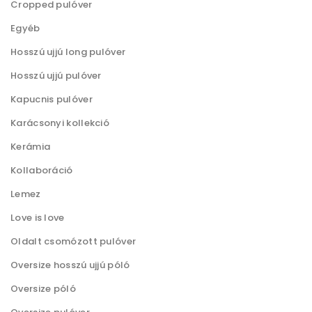
Cropped pulóver
a
l
Egyéb
v
d
Hosszú ujjú long pulóver
a
a
Hosszú ujjú pulóver
n
l
.
o
Kapucnis pulóver
A
n
Karácsonyi kollekció
v
v
Kerámia
á
á
Kollaboráció
l
l
t
a
Lemez
o
s
Love is love
z
z
Oldalt csomózott pulóver
a
t
Oversize hosszú ujjú póló
t
h
Oversize póló
o
a
k
t