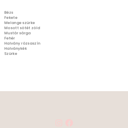
l
Bézs
a
Fekete
Melange szürke
s
Mosott sötét zöld
z
Mustár sárga
Fehér
t
Halvány rózsaszín
h
Halványkék
Szürke
a
t
ó
k
k
i
I
F
n
a
s
c