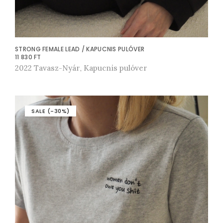
STRONG FEMALE LEAD / KAPUCNIS PULÓVER
11 830
FT
2022 Tavasz-Nyár
Kapucnis pulóver
E
,
n
n
e
SALE (-30%)
k
a
t
e
r
m
é
k