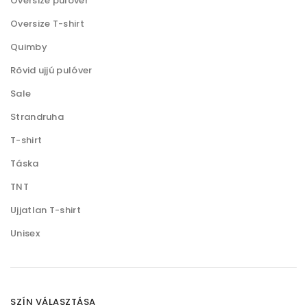
Oversize pulóver
a
ó
Oversize T-shirt
t
k
Quimby
e
k
Rövid ujjú pulóver
r
i
Sale
m
é
Strandruha
k
T-shirt
o
Táska
l
TNT
d
a
Ujjatlan T-shirt
l
Unisex
o
n
v
SZÍN VÁLASZTÁSA
á