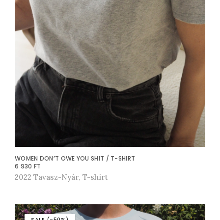
n
e
k
t
ö
b
b
v
a
r
i
WOMEN DON’T OWE YOU SHIT / T-SHIRT
á
6 930
FT
2022 Tavasz-Nyár
T-shirt
E
,
c
n
i
n
ó
e
j
SALE (-50%)