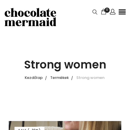
0
Strong women
Kezdőlap
Termékek
Strong women