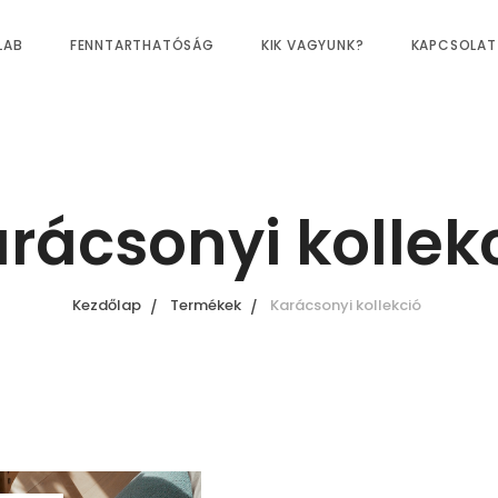
LAB
FENNTARTHATÓSÁG
KIK VAGYUNK?
KAPCSOLAT
rácsonyi kollek
Kezdőlap
Termékek
Karácsonyi kollekció