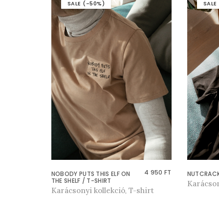
SALE (-50%)
SALE
4 950
FT
NOBODY PUTS THIS ELF ON
NUTCRACKE
THE SHELF / T-SHIRT
Karácson
E
Karácsonyi kollekció
T-shirt
E
,
n
n
n
n