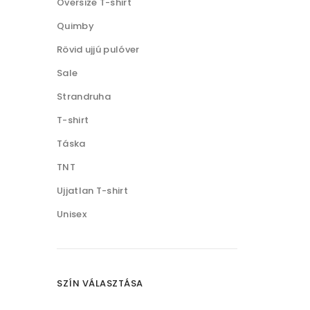
Oversize T-shirt
Quimby
Rövid ujjú pulóver
Sale
Strandruha
T-shirt
Táska
TNT
Ujjatlan T-shirt
Unisex
SZÍN VÁLASZTÁSA