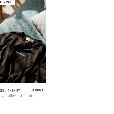
 (-50%)
4 950
FT
R / T-SHIRT
yi kollekció
T-shirt
,