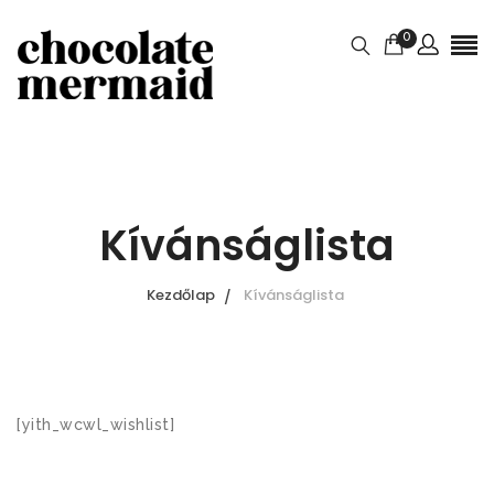
0
Kívánságlista
Kezdőlap
Kívánságlista
[yith_wcwl_wishlist]