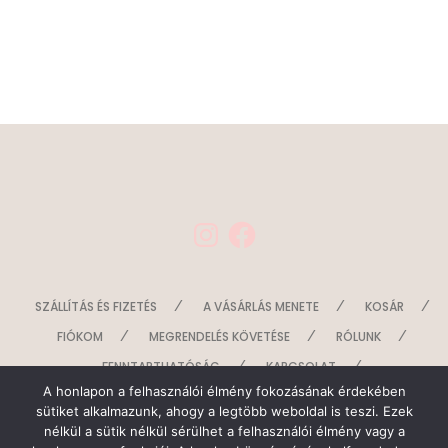
I
F
n
a
s
c
t
e
a
b
g
o
SZÁLLÍTÁS ÉS FIZETÉS
A VÁSÁRLÁS MENETE
KOSÁR
r
o
a
k
FIÓKOM
MEGRENDELÉS KÖVETÉSE
RÓLUNK
m
FENNTARTHATÓSÁG
KAPCSOLAT
A honlapon a felhasználói élmény fokozásának érdekében
SZERZŐDÉSI FELTÉTELEK
ADATKEZELÉS
sütiket alkalmazunk, ahogy a legtöbb weboldal is teszi. Ezek
nélkül a sütik nélkül sérülhet a felhasználói élmény vagy a