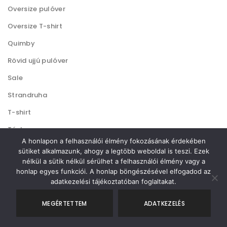
ó
Oversize pulóver
a
k
Oversize T-shirt
t
k
e
Quimby
i
r
Rövid ujjú pulóver
m
Sale
é
Strandruha
k
T-shirt
o
l
Táska
A honlapon a felhasználói élmény fokozásának érdekében
d
TNT
sütiket alkalmazunk, ahogy a legtöbb weboldal is teszi. Ezek
a
nélkül a sütik nélkül sérülhet a felhasználói élmény vagy a
Ujjatlan T-shirt
l
honlap egyes funkciói. A honlap böngészésével elfogadod az
Unisex
adatkezelési tájékoztatóban foglaltakat.
o
n
MEGÉRTETTEM
ADATKEZELÉS
v
á