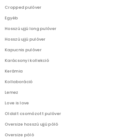
l
Cropped pulóver
a
d
v
Egyéb
a
a
Hosszú ujjú long pulóver
l
n
Hosszú ujjú pulóver
o
.
n
Kapucnis pulóver
A
v
Karácsonyi kollekció
v
á
á
Kerámia
l
l
Kollaboráció
a
t
s
Lemez
o
z
Love is love
z
t
Oldalt csomózott pulóver
a
h
t
Oversize hosszú ujjú póló
a
o
Oversize póló
t
k