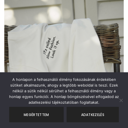
C
E
.
E
I
v
e
A
W
S
á
r
A
:
v
S
7
l
m
:
9
á
a
é
9
2
l
5
0
s
k
0
t
z
0
n
F
o
T
t
e
F
.
z
T
h
k
a
.
a
t
t
A honlapon a felhasználói élmény fokozásának érdekében
t
ö
o
sütiket alkalmazunk, ahogy a legtöbb weboldal is teszi. Ezek
ó
b
nélkül a sütik nélkül sérülhet a felhasználói élmény vagy a
k
k
b
honlap egyes funkciói. A honlap böngészésével elfogadod az
a
adatkezelési tájékoztatóban foglaltakat.
k
v
t
i
a
MEGÉRTETTEM
ADATKEZELÉS
e
r
r
i