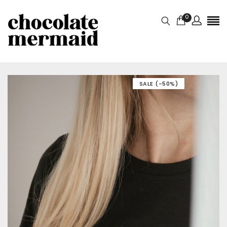
0
Szín
SALE (-50%)
Fekete
Méret
S, M, L