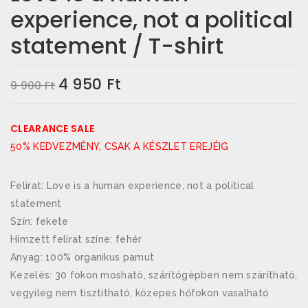
experience, not a political
statement / T-shirt
4 950
Ft
O
C
9 900
Ft
r
u
i
r
CLEARANCE SALE
g
r
50% KEDVEZMÉNY, CSAK A KÉSZLET EREJÉIG
i
e
n
n
Felirat: Love is a human experience, not a political
a
t
statement
l
p
Szín: fekete
p
r
Hímzett felirat színe: fehér
r
i
Anyag: 100% organikus pamut
i
c
Kezelés: 30 fokon mosható, szárítógépben nem szárítható,
c
e
vegyileg nem tisztítható, közepes hőfokon vasalható
e
i