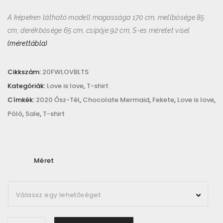
w
s
A képeken látható modell magassága 170 cm, mellbősége 85
a
:
cm, derékbősége 65 cm, csípője 92 cm, S-es méretet visel
s
4
(mérettábla)
.
:
9
9
5
9
0
Cikkszám:
20FWLOVBLTS
0
Kategóriák:
Love is love
,
T-shirt
0
F
Címkék:
2020 Ősz-Tél
,
Chocolate Mermaid
,
Fekete
,
Love is love
,
t
Póló
,
Sale
,
T-shirt
F
.
t
.
Méret