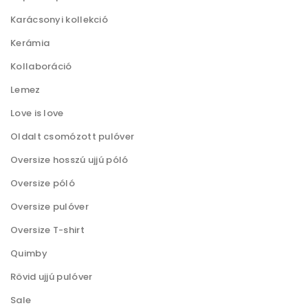
Karácsonyi kollekció
Kerámia
Kollaboráció
Lemez
Love is love
Oldalt csomózott pulóver
Oversize hosszú ujjú póló
Oversize póló
Oversize pulóver
Oversize T-shirt
Quimby
Rövid ujjú pulóver
Sale