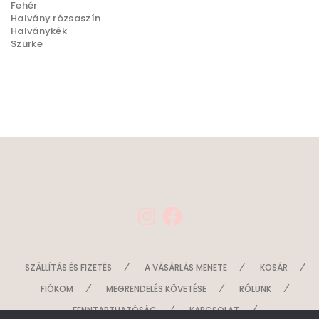
Fehér
Halvány rózsaszín
Halványkék
Szürke
I
F
n
a
s
c
t
e
a
b
g
o
SZÁLLÍTÁS ÉS FIZETÉS
A VÁSÁRLÁS MENETE
KOSÁR
r
o
a
k
FIÓKOM
MEGRENDELÉS KÖVETÉSE
RÓLUNK
m
FENNTARTHATÓSÁG
KAPCSOLAT